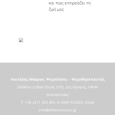
και πως επηρεάζει τη
ζωή μας
Λευτέρης Μόρρου, Ψυχολόγος – Ψυχοθεραπευτής
Σκιάθου 2 (Βασ.Όλγας 219), 2ος όροφος, 54646
Θεσσαλονίκη
T:
+30 2311 263 400
, K:
6983 923203
, Email:
info@lefterismorrou.gr