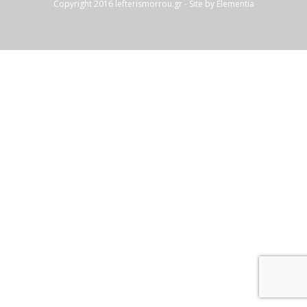
Copyright 2016
lefterismorrou.gr
- Site by
Elementia